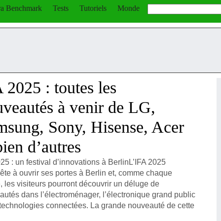
a Benchmark
Tests
Tutoriels
Monde
 2025 : toutes les
veautés à venir de LG,
msung, Sony, Hisense, Acer
bien d’autres
25 : un festival d’innovations à BerlinL’IFA 2025
ête à ouvrir ses portes à Berlin et, comme chaque
 les visiteurs pourront découvrir un déluge de
utés dans l’électroménager, l’électronique grand public
 technologies connectées. La grande nouveauté de cette
n : l’arrivée des IFA Innovation Awards (anglais), qui