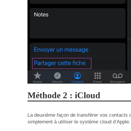
Méthode 2 : iCloud
La deuxième façon de transférer vos contacts d
simplement à utiliser le système cloud d’Apple.