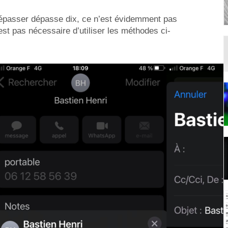
dépasser dépasse dix, ce n’est évidemment pas
’est pas nécessaire d’utiliser les méthodes ci-