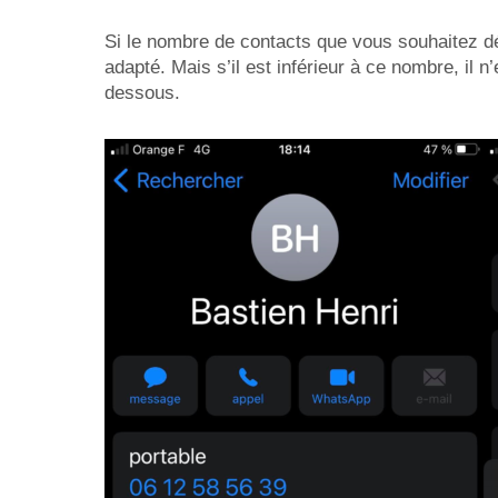
Si le nombre de contacts que vous souhaitez 
adapté. Mais s’il est inférieur à ce nombre, il n
dessous.