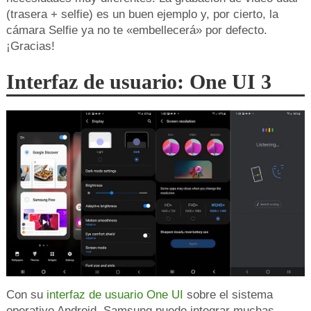
(trasera + selfie) es un buen ejemplo y, por cierto, la
cámara Selfie ya no te «embellecerá» por defecto.
¡Gracias!
Interfaz de usuario: One UI 3
Con su
interfaz de usuario One UI
sobre el sistema
operativo Android, Samsung puede integrar muchas