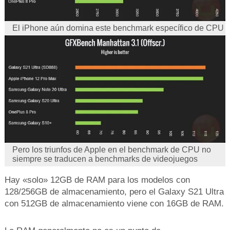
El iPhone aún domina este benchmark específico de CPU
Pero los triunfos de Apple en el benchmark de CPU no
siempre se traducen a benchmarks de videojuegos
Hay «solo» 12GB de RAM para los modelos con
128/256GB de almacenamiento, pero el Galaxy S21 Ultra
con 512GB de almacenamiento viene con 16GB de RAM.