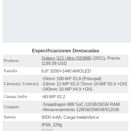
Especificaciones Destacadas
Galaxy S21 Ultra (SD888)
(2021), Precio:
Producto
1199.99 USD
6.8″ 3200×1440 AMOLED
Pantalla
24mm 108-MP f/1.8
(Principal)
13mm 12-MP f/2.2
72mm 10-MP f/2.4 +OIS
Cámara(s) Trasera(s)
240mm 10-MP f/4.9 +OIS
40-MP f/2.2
Cámara Selfie
Snapdragon 888 SoC
12GB/16GB RAM
Cómputo
Almacenamiento 128GB/256GB/512GB
5000 mAh, Carga Inalámbrica
Batería
IP68, 229g
(8.1oz)